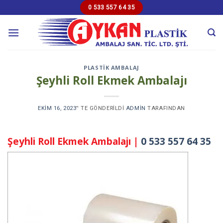
Skip
0 533 557 64 35
to
content
PLASTIK AMBALAJ
Şeyhli Roll Ekmek Ambalajı
EKIM 16, 2023
’' TE GÖNDERILDI
ADMIN
TARAFINDAN
Şeyhli Roll Ekmek Ambalajı |
0 533 557 64 35