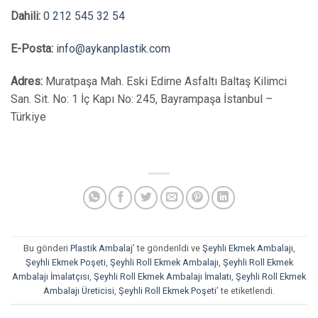
Dahili:
0 212 545 32 54
E-Posta:
info@aykanplastik.com
Adres:
Muratpaşa Mah. Eski Edirne Asfaltı Baltaş Kilimci
San. Sit. No: 1 İç Kapı No: 245, Bayrampaşa İstanbul –
Türkiye
Bu gönderi
Plastik Ambalaj
’ te gönderildi ve
Şeyhli Ekmek Ambalajı
,
Şeyhli Ekmek Poşeti
,
Şeyhli Roll Ekmek Ambalajı
,
Şeyhli Roll Ekmek
Ambalajı İmalatçısı
,
Şeyhli Roll Ekmek Ambalajı İmalatı
,
Şeyhli Roll Ekmek
Ambalajı Üreticisi
,
Şeyhli Roll Ekmek Poşeti
’ te etiketlendi.